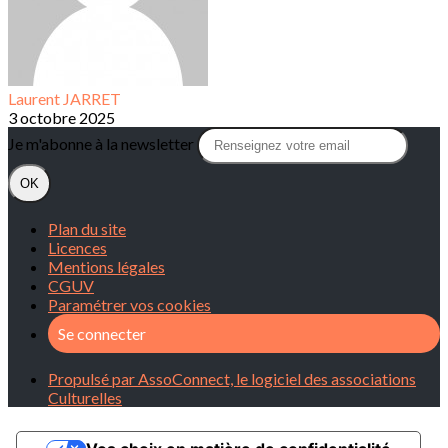
Laurent JARRET
3 octobre 2025
Je m'abonne à la newsletter
OK
Plan du site
Licences
Mentions légales
CGUV
Paramétrer vos cookies
Se connecter
Propulsé par AssoConnect, le logiciel des associations
Culturelles