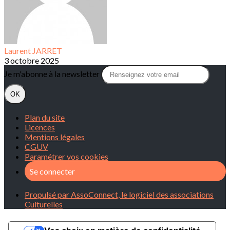
Laurent JARRET
3 octobre 2025
Je m'abonne à la newsletter
OK
Plan du site
Licences
Mentions légales
CGUV
Paramétrer vos cookies
Se connecter
Propulsé par AssoConnect, le logiciel des associations
Culturelles