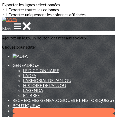
Exporter les lignes sélectionnées
Exporter toutes les colonnes
Exporter uniquement les colonnes affichées
Menu
Ajoutez un logo, un bouton, des réseaux sociaux
Cliquez pour éditer
GENEADIC
▴
▾
LE DICTIONNAIRE
L'ADFA
L'ARMORIAL DE L'ANJOU
HISTOIRE DE L'ANJOU
L'AGENDA
EN BREF
RECHERCHES GENEALOGIQUES ET HISTORIQUES
▴
▾
BOUTIQUE
▴
▾